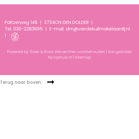
Paltzerweg 146
|
3734CN DEN DOLDER
|
Tel.
030-2283695
|
E-mail.
dm@vandekuilmakelaardij.nl
|
Powered by Goes & Roos
Alle rechten voorbehouden
|
Aangesloten
bij tophuis.nl
|
Sitemap