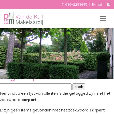
T.
030-2283695
|
E-mail
|
Tags
Tag: carport
Hier vindt u een lijst van alle items die getagged zijn met het
zoekwoord
carport
.
Er zijn geen items gevonden met het zoekwoord
carport
.