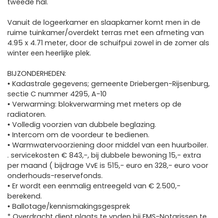
tweede hal.
Vanuit de logeerkamer en slaapkamer komt men in de
ruime tuinkamer/overdekt terras met een afmeting van
4.95 x 4.71 meter, door de schuifpui zowel in de zomer als
winter een heerlijke plek.
BIJZONDERHEDEN:
• Kadastrale gegevens; gemeente Driebergen-Rijsenburg,
sectie C nummer 4295, A-10
• Verwarming: blokverwarming met meters op de
radiatoren.
• Volledig voorzien van dubbele beglazing.
• Intercom om de voordeur te bedienen.
• Warmwatervoorziening door middel van een huurboiler.
. servicekosten € 843,-, bij dubbele bewoning 15,- extra
per maand ( bijdrage VvE is 515,- euro en 328,- euro voor
onderhouds-reservefonds.
• Er wordt een eenmalig entreegeld van € 2.500,-
berekend.
• Ballotage/kennismakingsgesprek
* Overdracht dient plaats te vnden bij EMS-Notarissen te