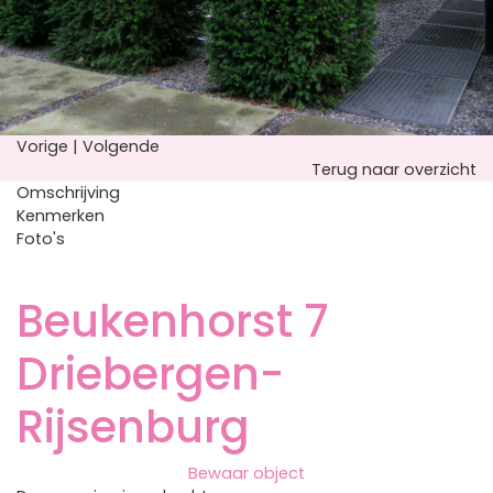
Vorige
|
Volgende
Terug naar overzicht
Omschrijving
Kenmerken
Foto's
Beukenhorst 7
Driebergen-
Rijsenburg
Bewaar object