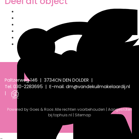
Deel dit object
Paltzerweg 146
|
3734CN DEN DOLDER
|
Tel.
030-2283695
|
E-mail.
dm@vandekuilmakelaardij.nl
|
Powered by Goes & Roos
Alle rechten voorbehouden
|
Aangesloten
bij tophuis.nl
|
Sitemap