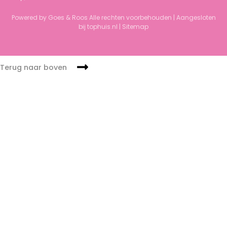
Powered by Goes & Roos
Alle rechten voorbehouden
|
Aangesloten
bij tophuis.nl
|
Sitemap