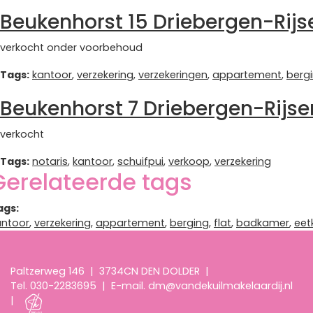
Beukenhorst 15 Driebergen-Rij
verkocht onder voorbehoud
Tags:
kantoor
,
verzekering
,
verzekeringen
,
appartement
,
berg
Beukenhorst 7 Driebergen-Rijs
verkocht
Tags:
notaris
,
kantoor
,
schuifpui
,
verkoop
,
verzekering
Gerelateerde tags
ags:
antoor
,
verzekering
,
appartement
,
berging
,
flat
,
badkamer
,
eet
Paltzerweg 146
|
3734CN DEN DOLDER
|
Tel.
030-2283695
|
E-mail.
dm@vandekuilmakelaardij.nl
|