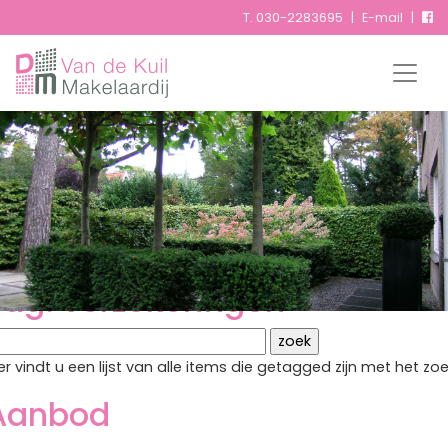
T.
030-2283695
|
E-mail
|
Tags
Tag: verzekeringen
er vindt u een lijst van alle items die getagged zijn met het 
Aanbod