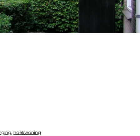
rging
,
hoekwoning