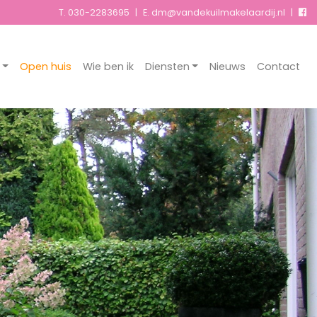
T.
030-2283695
|
E. dm@vandekuilmakelaardij.nl
|
Open huis
Wie ben ik
Diensten
Nieuws
Contact