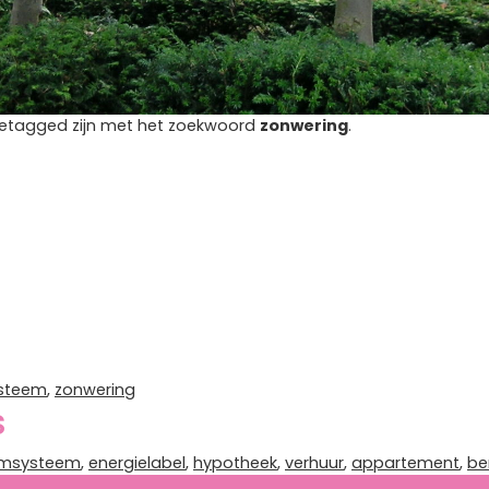
ie getagged zijn met het zoekwoord
zonwering
.
steem
,
zonwering
s
rmsysteem
,
energielabel
,
hypotheek
,
verhuur
,
appartement
,
be