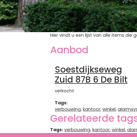
Tags
Tag: zonwering
Hier vindt u een lijst van alle items d
Aanbod
Soestdijkseweg
Zuid 87B 6 De Bilt
verkocht
Tags:
verbouwing
,
kantoor
,
winkel
,
alarmsy
Gerelateerde tag
Tags:
verbouwing
,
kantoor
,
winkel
,
ala