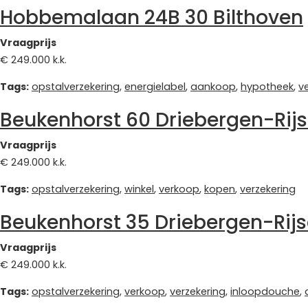
Hobbemalaan 24B 30 Bilthoven
Vraagprijs
€ 249.000 k.k.
Tags:
opstalverzekering
,
energielabel
,
aankoop
,
hypotheek
,
v
Beukenhorst 60 Driebergen-Rij
Vraagprijs
€ 249.000 k.k.
Tags:
opstalverzekering
,
winkel
,
verkoop
,
kopen
,
verzekering
Beukenhorst 35 Driebergen-Rij
Vraagprijs
€ 249.000 k.k.
Tags:
opstalverzekering
,
verkoop
,
verzekering
,
inloopdouche
,