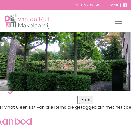
T.
030-2283695
|
E-mail
|
Tags
Tag: tuin
er vindt u een lijst van alle items die getagged zijn met het 
Aanbod