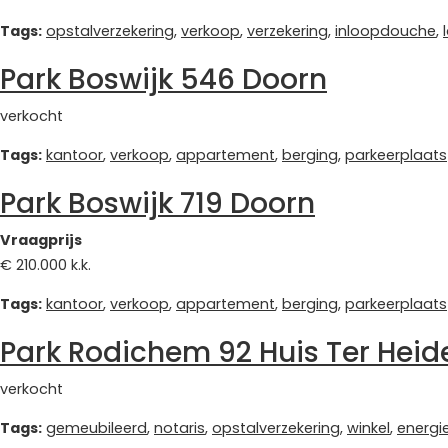
Tags:
opstalverzekering
,
verkoop
,
verzekering
,
inloopdouche
,
Park Boswijk 546 Doorn
verkocht
Tags:
kantoor
,
verkoop
,
appartement
,
berging
,
parkeerplaats
Park Boswijk 719 Doorn
Vraagprijs
€ 210.000 k.k.
Tags:
kantoor
,
verkoop
,
appartement
,
berging
,
parkeerplaats
Park Rodichem 92 Huis Ter Heid
verkocht
Tags:
gemeubileerd
,
notaris
,
opstalverzekering
,
winkel
,
energi