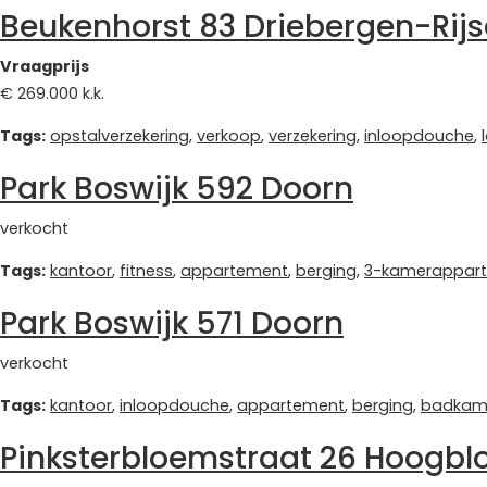
Beukenhorst 83 Driebergen-Rij
Vraagprijs
€ 269.000 k.k.
Tags:
opstalverzekering
,
verkoop
,
verzekering
,
inloopdouche
,
Park Boswijk 592 Doorn
verkocht
Tags:
kantoor
,
fitness
,
appartement
,
berging
,
3-kamerappar
Park Boswijk 571 Doorn
verkocht
Tags:
kantoor
,
inloopdouche
,
appartement
,
berging
,
badkam
Pinksterbloemstraat 26 Hoogbl