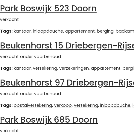
Park Boswijk 523 Doorn
verkocht
Tags:
kantoor
,
inloopdouche
,
appartement
,
berging
,
badkam
Beukenhorst 15 Driebergen-Rij
verkocht onder voorbehoud
Tags:
kantoor
,
verzekering
,
verzekeringen
,
appartement
,
berg
Beukenhorst 97 Driebergen-Rij
verkocht onder voorbehoud
Tags:
opstalverzekering
,
verkoop
,
verzekering
,
inloopdouche
,
Park Boswijk 685 Doorn
verkocht