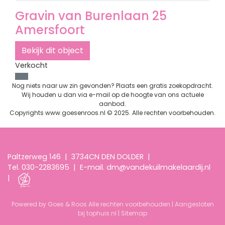
Gravin van Burenlaan 25
Amersfoort
Bekijk dit object
Verkocht
Nog niets naar uw zin gevonden?
Plaats een gratis zoekopdracht
.
Wij houden u dan via e-mail op de hoogte van ons actuele
aanbod.
Copyrights
www.goesenroos.nl
© 2025. Alle rechten voorbehouden.
Paltzerweg 146
|
3734CN DEN DOLDER
|
Tel.
030-2283695
|
E-mail.
dm@vandekuilmakelaardij.nl
|
Powered by Goes & Roos
Alle rechten voorbehouden
|
Aangesloten
bij tophuis.nl
|
Sitemap