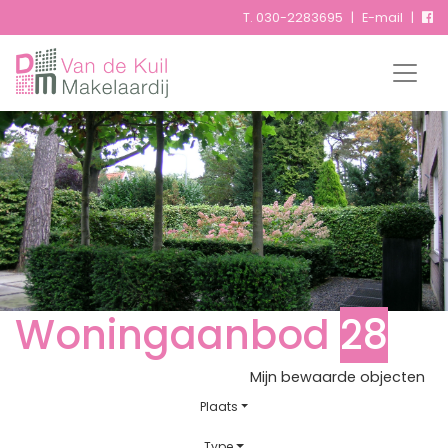
T.
030-2283695
|
E-mail
|
Woningaanbod
28
Mijn bewaarde objecten
Plaats
Type