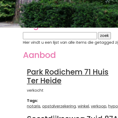
Tags
Tag: zolder
Hier vindt u een lijst van alle items die getagged
Aanbod
Park Rodichem 71 Huis
Ter Heide
verkocht
Tags:
notaris
,
opstalverzekering
,
winkel
,
verkoop
,
hypo