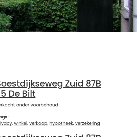
Soestdijkseweg Zuid 87B
5 De Bilt
erkocht onder voorbehoud
ags:
rivacy
,
winkel
,
verkoop
,
hypotheek
,
verzekering