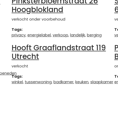
A
Pinksterbloemstraat 26
Hoogblokland
6
verkocht onder voorbehoud
v
Tags:
T
privacy
,
energielabel
,
verkoop
,
landelijk
,
berging
v
Hooft Graaflandstraat 119
Utrecht
verkocht
o
beneden
Tags:
T
winkel
,
tussenwoning
,
badkamer
,
keuken
,
slaapkamer
e