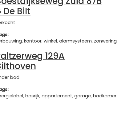
Soestdijkseweg Zuid 87B
 De Bilt
erkocht
ags:
erbouwing
,
kantoor
,
winkel
,
alarmsysteem
,
zonwering
Paltzerweg 129A
Bilthoven
nder bod
ags:
nergielabel
,
bosrijk
,
appartement
,
garage
,
badkamer