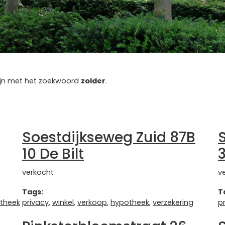
 zijn met het zoekwoord
zolder
.
Soestdijkseweg Zuid 87B
10 De Bilt
3
verkocht
v
Tags:
T
theek
privacy
,
winkel
,
verkoop
,
hypotheek
,
verzekering
p