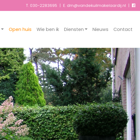
T.
030-2283695
|
E. dm@vandekuilmakelaardij.nl
|
Open huis
Wie ben ik
Diensten
Nieuws
Contact